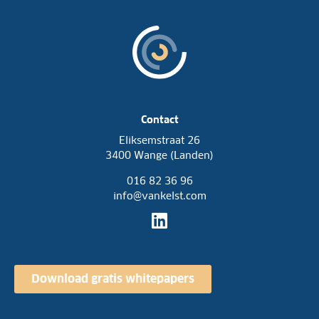
r
e
s
*
d
n
t
e
?
*
l
i
j
k
e
*
Contact
Eliksemstraat 26
3400 Wange (Landen)
016 82 36 96
info@vankelst.com
Download gratis whitepapers