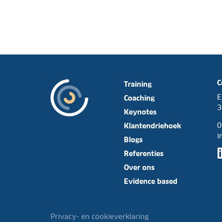
r
e
*
n
k
o
m
s
t
*
C
Training
E
Coaching
3
Keynotes
0
Klantendriehoek
i
Blogs
Referenties
Over ons
Evidence based
Privacy- en cookieverklaring