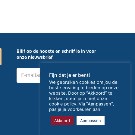
Blijf op de hoogte en schrijf je in voor
onze nieuwsbrief
E
›
Fijn dat je er bent!
-
m
We gebruiken cookies om jou de
a
beste ervaring te bieden op onze
i
website. Door op “Akkoord” te
klikken, stem je in met onze
l
cookie policy
. Via "Aanpassen",
a
pas je je voorkeuren aan.
d
r
Akkoord
Aanpassen
e
s
created by HiPPO
*