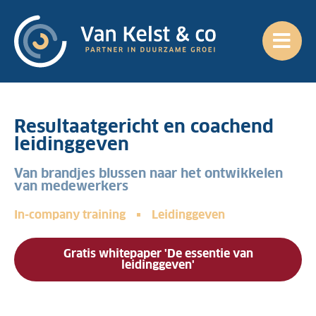
Resultaatgericht en coachend
leidinggeven
Van brandjes blussen naar het ontwikkelen
van medewerkers
In-company training
Leidinggeven
Gratis whitepaper 'De essentie van
leidinggeven'