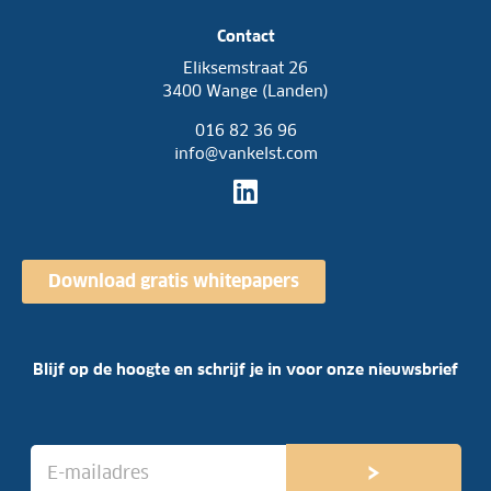
Contact
Eliksemstraat 26
3400 Wange (Landen)
016 82 36 96
info@vankelst.com
Download gratis whitepapers
Blijf op de hoogte en schrijf je in voor onze nieuwsbrief
E
›
-