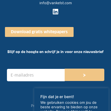
info@vankelst.com
Download gratis whitepapers
Blijf op de hoogte en schrijf je in voor onze nieuwsbrief
E
›
-
m
a
i
l
Fijn dat je er bent!
a
We gebruiken cookies om jou de
d
Privacy- en cookieverklaring
beste ervaring te bieden op onze
r