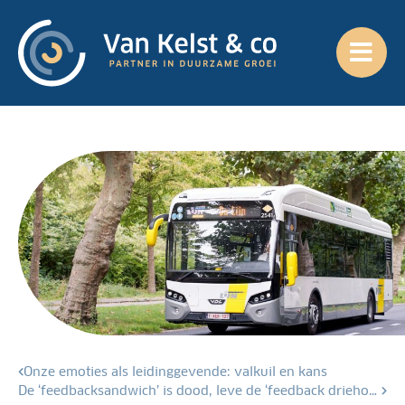
Onze emoties als leidinggevende: valkuil en kans
De ‘feedbacksandwich’ is dood, leve de ‘feedback driehoek’