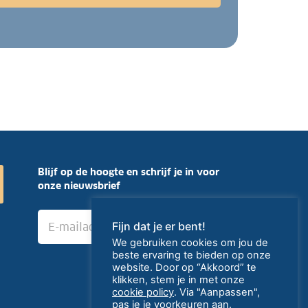
Blijf op de hoogte en schrijf je in voor
onze nieuwsbrief
E
›
Fijn dat je er bent!
-
m
We gebruiken cookies om jou de
a
beste ervaring te bieden op onze
i
website. Door op “Akkoord” te
klikken, stem je in met onze
l
cookie policy
. Via "Aanpassen",
a
pas je je voorkeuren aan.
d