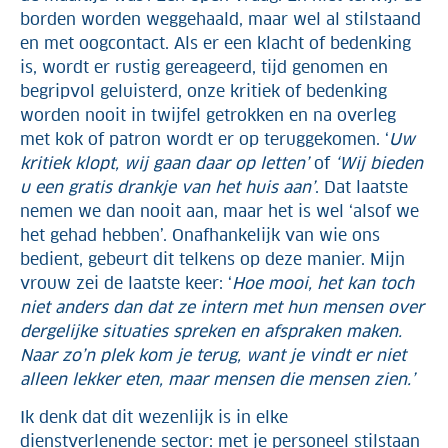
borden worden weggehaald, maar wel al stilstaand
en met oogcontact. Als er een klacht of bedenking
is, wordt er rustig gereageerd, tijd genomen en
begripvol geluisterd, onze kritiek of bedenking
worden nooit in twijfel getrokken en na overleg
met kok of patron wordt er op teruggekomen. ‘
Uw
kritiek klopt, wij gaan daar op letten’
of
‘Wij bieden
u een gratis drankje van het huis aan’
. Dat laatste
nemen we dan nooit aan, maar het is wel ‘alsof we
het gehad hebben’. Onafhankelijk van wie ons
bedient, gebeurt dit telkens op deze manier. Mijn
vrouw zei de laatste keer: ‘
Hoe mooi, het kan toch
niet anders dan dat ze intern met hun mensen over
dergelijke situaties spreken en afspraken maken.
Naar zo’n plek kom je terug, want je vindt er niet
alleen lekker eten, maar mensen die mensen zien.’
Ik denk dat dit wezenlijk is in elke
dienstverlenende sector: met je personeel stilstaan