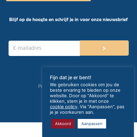
Blijf op de hoogte en schrijf je in voor onze nieuwsbrief
E
›
-
m
a
i
l
Fijn dat je er bent!
a
d
We gebruiken cookies om jou de
Privacy- en cookieverklaring
r
beste ervaring te bieden op onze
e
website. Door op “Akkoord” te
created by HiPPO
s
klikken, stem je in met onze
*
cookie policy
. Via "Aanpassen", pas
je je voorkeuren aan.
Akkoord
Aanpassen