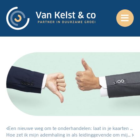
Een nieuwe weg om te onderhandelen: laat in je kaarten kijken!
Hoe zet ik mijn ademhaling in als leidinggevende om mijn positieve impact te vergroten?