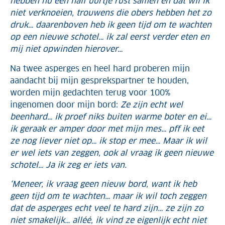
hebben nu een half uurtje rust samen en dat wil ik
niet verknoeien, trouwens die obers hebben het zo
druk… daarenboven heb ik geen tijd om te wachten
op een nieuwe schotel… ik zal eerst verder eten en
mij niet opwinden hierover…
Na twee asperges en heel hard proberen mijn
aandacht bij mijn gesprekspartner te houden,
worden mijn gedachten terug voor 100%
ingenomen door mijn bord:
Ze zijn echt wel
beenhard… ik proef niks buiten warme boter en ei…
ik geraak er amper door met mijn mes… pff ik eet
ze nog liever niet op… ik stop er mee… Maar ik wil
er wel iets van zeggen, ook al vraag ik geen nieuwe
schotel… Ja ik zeg er iets van.
‘Meneer, ik vraag geen nieuw bord, want ik heb
geen tijd om te wachten… maar ik wil toch zeggen
dat de asperges echt veel te hard zijn… ze zijn zo
niet smakelijk… alléé, ik vind ze eigenlijk echt niet