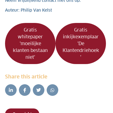
Neem vrijblijvend contact met ons op.
Auteur: Philip Van Kelst
Gratis
Gratis
whitepaper
inkijkexemplaar
‘moeilijke
‘De
klanten bestaan
Klantendriehoek
niet’
’
Share this article