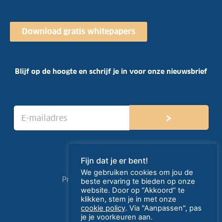
Download gratis whitepapers
Blijf op de hoogte en schrijf je in voor onze nieuwsbrief
E
›
-
m
a
i
l
Fijn dat je er bent!
a
We gebruiken cookies om jou de
d
Privacy- en cookieverklaring
beste ervaring te bieden op onze
r
website. Door op “Akkoord” te
e
klikken, stem je in met onze
created by HiPPO
s
cookie policy
. Via "Aanpassen", pas
*
je je voorkeuren aan.