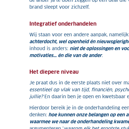
de ander ja te doen zeggen op een deal die v
brand sleept voor zichzelf.
Integratief onderhandelen
Wij staan voor een andere aanpak, namelijk
achterdocht, wel openheid én nieuwsgierigh
inhoud is anders:
niet de oplossingen en voo
motivaties… én die van de ander
.
Het diepere niveau
Je praat dus in de eerste plaats niet over
essentieel op vlak van tijd, financiën, psy
jullie?
En daarin ben je open en kwetsbaar en
Hierdoor bereik je in de onderhandeling een 
denken:
hoe kunnen onze belangen op een an
waarmee we naar de onderhandeling kwam
argumenteren ‘
waarom elk het grootste stu