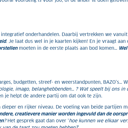
ooral voordelig is voor jou, of de ander te doen geloven 
 integratief onderhandelen. Daarbij vertrekken we vanuit
eid
. Je laat dus wel in je kaarten kijken! En je vraagt a
rstellen
moeten in de eerste plaats aan bod komen…
Wel 
 marges, budgetten, streef- en weerstandpunten, BAZO’s… 
chologie, imago, belanghebbenden… ? Wat speelt bij ons in
 je helpt de andere partij om dat ook te zijn.
dieper en rijker niveau. De voeling van beide partijen me
dere, creatievere manier worden ingevuld dan de oorspr
en
?
Het gesprek gaat dan over ‘
hoe kunnen we elkaar ver
k van de taart zou moeten hebben?
’