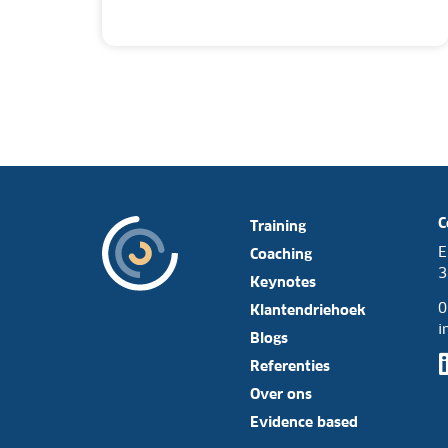
C
Training
E
Coaching
3
Keynotes
0
Klantendriehoek
i
Blogs
Referenties
Over ons
Evidence based