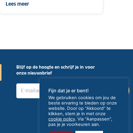
Lees meer
Blijf op de hoogte en schrijf je in voor
onze nieuwsbrief
E
›
Fijn dat je er bent!
-
m
We gebruiken cookies om jou de
a
beste ervaring te bieden op onze
i
website. Door op “Akkoord” te
l
klikken, stem je in met onze
cookie policy
. Via "Aanpassen",
a
pas je je voorkeuren aan.
d
r