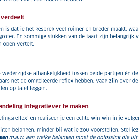
 verdeelt
n is dat je het gesprek veel ruimer en breder maakt, waa
roter. En sommige stukken van de taart zijn belangrijk 
n open vertelt.
De wederzijdse afhankelijkheid tussen beide partijen én de
ars net de omgekeerde reflex hebben: vaag zijn over d
en op tafel leggen.
andeling integratiever te maken
lingsreflex’ en realiseer je een echte win-win in je volg
 eigen belangen, minder bij wat je zou voorstellen. Stel j
ngen
m.a.w. aan welke belangen moet de oplossing die ui