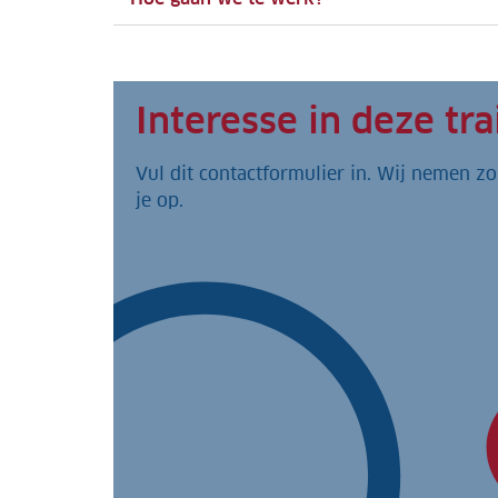
Interesse in deze tra
Vul dit contactformulier in. Wij nemen zo
je op.