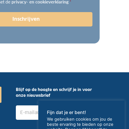
met de
privacy- en cookieverklaring
*
Inschrijven
Blijf op de hoogte en schrijf je in voor
onze nieuwsbrief
E
›
Fijn dat je er bent!
-
m
We gebruiken cookies om jou de
a
beste ervaring te bieden op onze