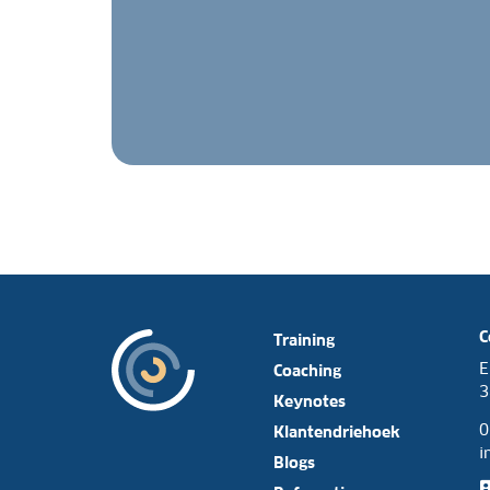
C
Training
E
Coaching
3
Keynotes
0
Klantendriehoek
i
Blogs