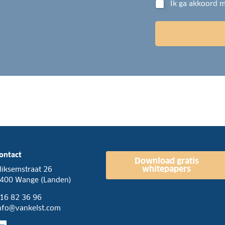
f
G
Ik ga akkoord 
e
o
D
s
o
P
*
n
R
n
o
u
v
m
e
m
r
e
e
r
e
*
n
k
o
m
s
t
ontact
*
Download gratis
whitepapers
liksemstraat 26
400 Wange (Landen)
16 82 36 96
nfo@vankelst.com