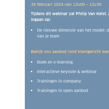
26 februari 2024 van 12u00 – 12u30
Tijdens d
it
webinar
zal Philip Van Kelst,
ingaan op:
De nieuwe dimensie van het model: de
van je team
Bekijk ons aanbod rond klantgericht w
Boek en e-learning
Interactieve keynote & webinar
Trainingen in-company
Trainingen in open aanbod