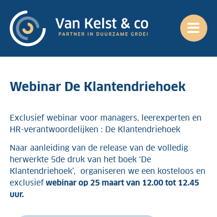
Webinar De Klantendriehoek
Exclusief
webinar
voor
managers,
leerexperten en
HR-
verantwoordelijken :
De Klantendriehoek
Naar aanleiding van de release van de volledig
herwerkte 5de druk van het boek ‘De
Klantendriehoek’, organiseren we een
kosteloos en
exclusief
webinar
op 2
5 maart
van 12.00 tot 1
2
.
4
5
u
ur
.