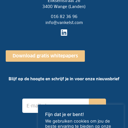
Eliksemstraat 26
3400 Wange (Landen)
016 82 36 96
info@vankelst.com
Download gratis whitepapers
Blijf op de hoogte en schrijf je in voor onze nieuwsbrief
E
›
-
m
Fijn dat je er bent!
a
We gebruiken cookies om jou de
i
beste ervaring te bieden op onze