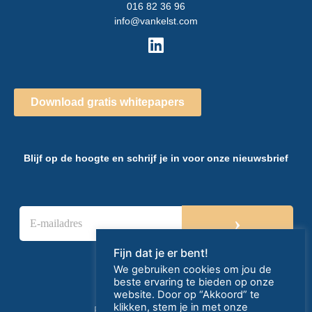
016 82 36 96
info@vankelst.com
Download gratis whitepapers
Blijf op de hoogte en schrijf je in voor onze nieuwsbrief
E
›
-
m
a
Fijn dat je er bent!
i
We gebruiken cookies om jou de
l
beste ervaring te bieden op onze
a
website. Door op “Akkoord” te
d
klikken, stem je in met onze
Privacy- en cookieverklaring