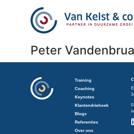
Peter Vandenbru
C
Training
E
Coaching
3
Keynotes
0
Klantendriehoek
i
Blogs
Referenties
Over ons