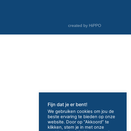
d
r
e
s
created by HiPPO
*
Fijn dat je er bent!
We gebruiken cookies om jou de
beste ervaring te bieden op onze
website. Door op “Akkoord” te
klikken, stem je in met onze