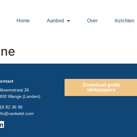
Home
Aanbod
Over
Inzichten
ane
ontact
Download gratis
whitepapers
liksemstraat 26
400 Wange (Landen)
16 82 36 96
nfo@vankelst.com