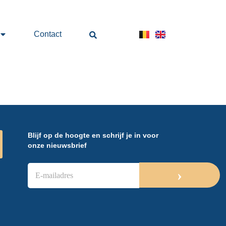
Contact
Blijf op de hoogte en schrijf je in voor
onze nieuwsbrief
E
›
-
m
a
i
l
a