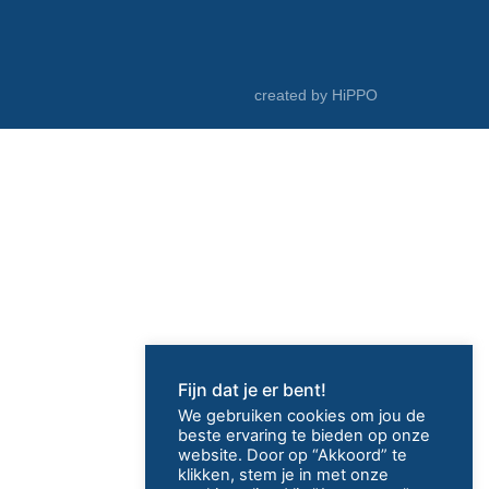
d
r
e
s
created by HiPPO
*
Fijn dat je er bent!
We gebruiken cookies om jou de
beste ervaring te bieden op onze
website. Door op “Akkoord” te
klikken, stem je in met onze