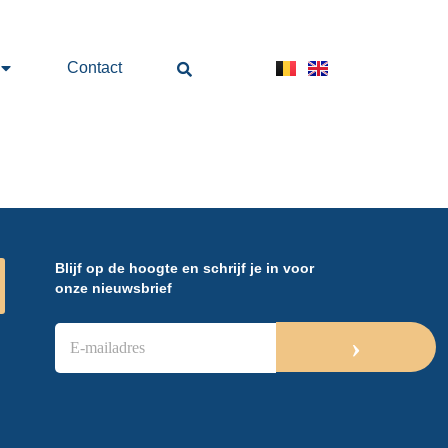
Contact
Blijf op de hoogte en schrijf je in voor
onze nieuwsbrief
E
›
-
m
a
i
l
a