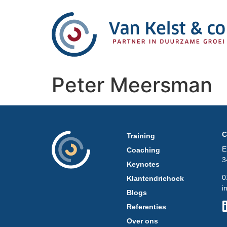
Peter Meersman
C
Training
E
Coaching
3
Keynotes
0
Klantendriehoek
i
Blogs
Referenties
Over ons