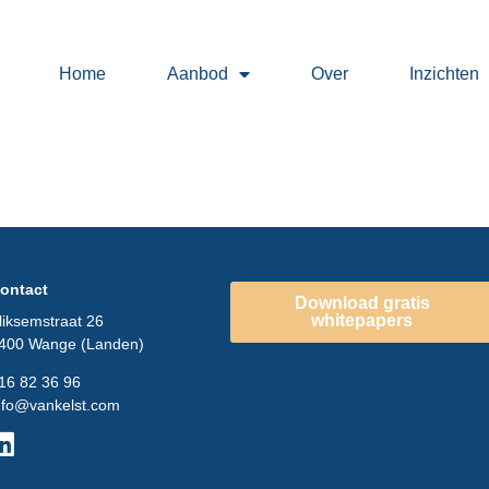
Home
Aanbod
Over
Inzichten
ontact
Download gratis
whitepapers
liksemstraat 26
400 Wange (Landen)
16 82 36 96
nfo@vankelst.com