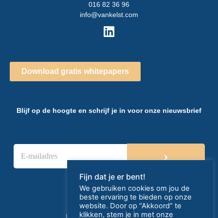
016 82 36 96
info@vankelst.com
Download gratis whitepapers
Blijf op de hoogte en schrijf je in voor onze nieuwsbrief
E
›
-
m
a
Fijn dat je er bent!
i
We gebruiken cookies om jou de
l
beste ervaring te bieden op onze
a
website. Door op “Akkoord” te
d
klikken, stem je in met onze
Privacy- en cookieverklaring