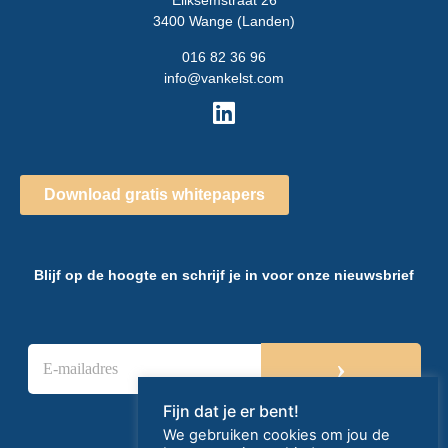
Eliksemstraat 26
3400 Wange (Landen)
016 82 36 96
info@vankelst.com
Download gratis whitepapers
Blijf op de hoogte en schrijf je in voor onze nieuwsbrief
E
›
-
m
a
Fijn dat je er bent!
i
We gebruiken cookies om jou de
l