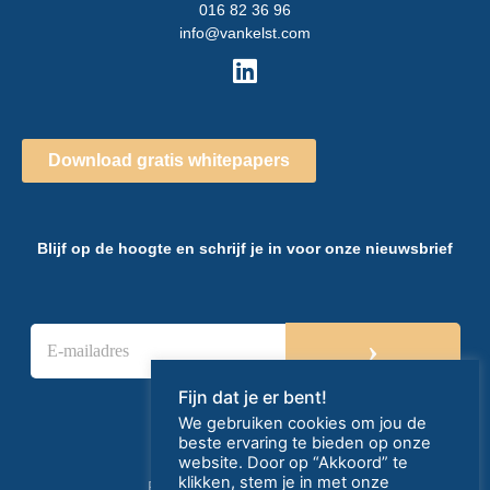
016 82 36 96
info@vankelst.com
Download gratis whitepapers
Blijf op de hoogte en schrijf je in voor onze nieuwsbrief
E
›
-
m
a
Fijn dat je er bent!
i
We gebruiken cookies om jou de
l
beste ervaring te bieden op onze
a
website. Door op “Akkoord” te
d
klikken, stem je in met onze
Privacy- en cookieverklaring