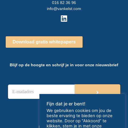
016 82 36 96
info@vankelst.com
Download gratis whitepapers
Blijf op de hoogte en schrijf je in voor onze nieuwsbrief
E
›
-
m
a
Fijn dat je er bent!
i
We gebruiken cookies om jou de
l
beste ervaring te bieden op onze
a
website. Door op “Akkoord” te
d
klikken, stem je in met onze
Privacy- en cookieverklaring