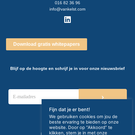
016 82 36 96
info@vankelst.com
Download gratis whitepapers
Blijf op de hoogte en schrijf je in voor onze nieuwsbrief
E
›
-
m
a
Fijn dat je er bent!
i
We gebruiken cookies om jou de
l
beste ervaring te bieden op onze
a
website. Door op “Akkoord” te
d
klikken, stem je in met onze
Privacy- en cookieverklaring