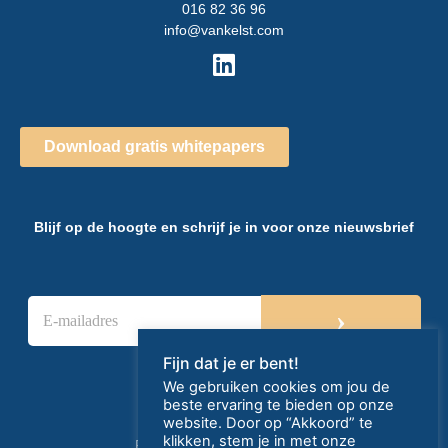
016 82 36 96
info@vankelst.com
Download gratis whitepapers
Blijf op de hoogte en schrijf je in voor onze nieuwsbrief
E
›
-
m
a
Fijn dat je er bent!
i
We gebruiken cookies om jou de
l
beste ervaring te bieden op onze
a
website. Door op “Akkoord” te
d
klikken, stem je in met onze
Privacy- en cookieverklaring