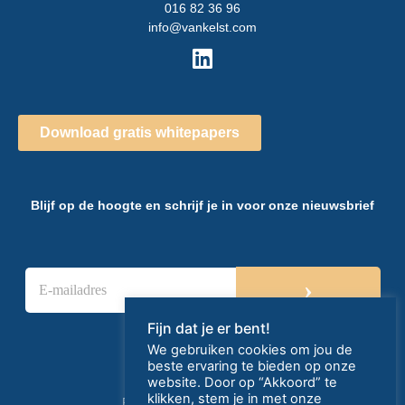
016 82 36 96
info@vankelst.com
Download gratis whitepapers
Blijf op de hoogte en schrijf je in voor onze nieuwsbrief
E
›
-
m
a
Fijn dat je er bent!
i
We gebruiken cookies om jou de
l
beste ervaring te bieden op onze
a
website. Door op “Akkoord” te
d
klikken, stem je in met onze
Privacy- en cookieverklaring