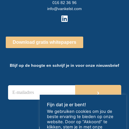
016 82 36 96
info@vankelst.com
Download gratis whitepapers
Blijf op de hoogte en schrijf je in voor onze nieuwsbrief
E
›
-
m
a
Fijn dat je er bent!
i
We gebruiken cookies om jou de
l
beste ervaring te bieden op onze
a
website. Door op “Akkoord” te
d
klikken, stem je in met onze
Privacy- en cookieverklaring