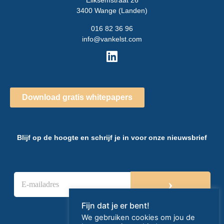
Eliksemstraat 26
3400 Wange (Landen)
016 82 36 96
info@vankelst.com
Download gratis whitepapers
Blijf op de hoogte en schrijf je in voor onze nieuwsbrief
E
›
-
m
a
Fijn dat je er bent!
i
We gebruiken cookies om jou de
l