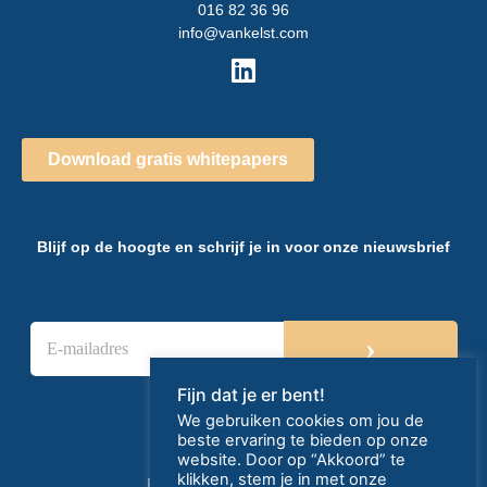
016 82 36 96
info@vankelst.com
Download gratis whitepapers
Blijf op de hoogte en schrijf je in voor onze nieuwsbrief
E
›
-
m
a
Fijn dat je er bent!
i
We gebruiken cookies om jou de
l
beste ervaring te bieden op onze
a
website. Door op “Akkoord” te
d
klikken, stem je in met onze
Privacy- en cookieverklaring