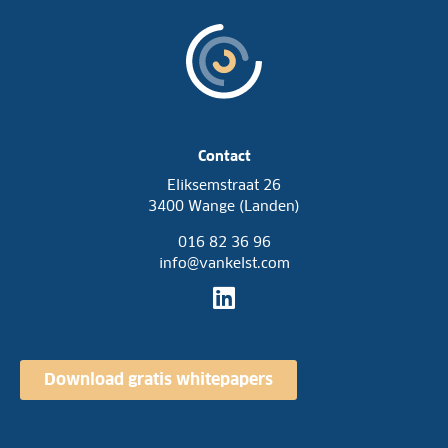
o
o
m
m
e
s
n
t
?
*
Contact
Eliksemstraat 26
3400 Wange (Landen)
016 82 36 96
info@vankelst.com
Download gratis whitepapers