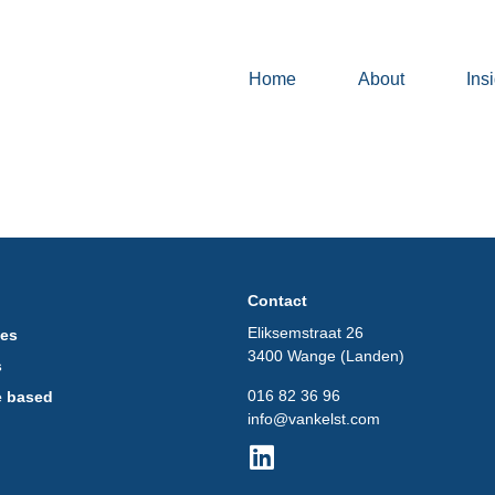
Home
About
Ins
Contact
Eliksemstraat 26
ces
3400 Wange (Landen)
s
016 82 36 96
e based
info@vankelst.com