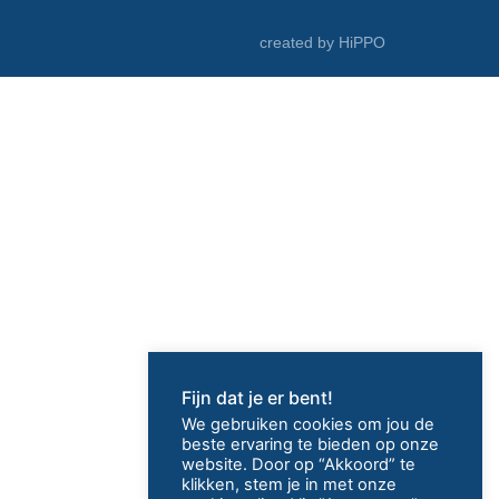
a
d
created by HiPPO
d
r
e
s
s
*
Fijn dat je er bent!
We gebruiken cookies om jou de
beste ervaring te bieden op onze
website. Door op “Akkoord” te
klikken, stem je in met onze