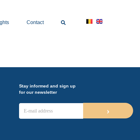
ights
Contact
Stay informed and sign up
for our newsletter
E
›
-
m
a
i
l