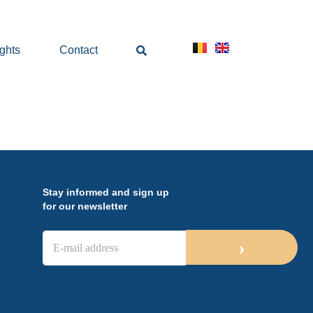
ights
Contact
Stay informed and sign up
for our newsletter
E
›
-
m
a
i
l