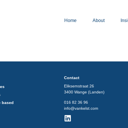
Home
About
Ins
Contact
Eliksemstraat 26
ces
3400 Wange (Landen)
s
016 82 36 96
e based
info@vankelst.com